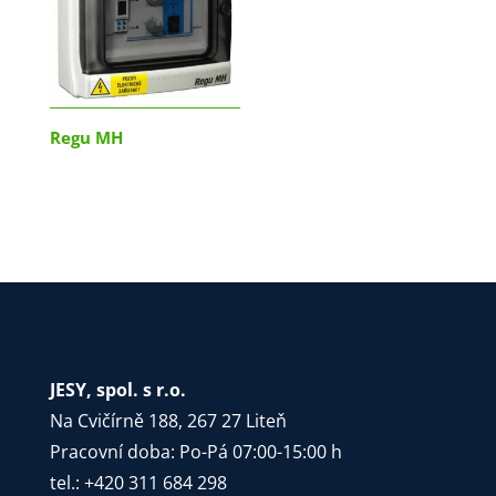
Regu MH
JESY, spol. s r.o.
Na Cvičírně 188, 267 27 Liteň
Pracovní doba: Po-Pá 07:00-15:00 h
tel.: +420 311 684 298