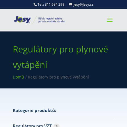
Tel.: 311 684 298
jesy@jesy.cz
Regulátory pro plynové
vytápění
Domů
/ Regulátory pro plynové vytápění
Kategorie produktů:
Regulátory pro VZT
6