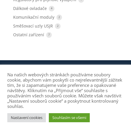
Dálkové ovladače
4
Komunikační moduly
2
Směšovací uzly USJR
2
Ostatní zařízení
7
(c) Jesy s.r.o. /
Design: Galio marketing s.r.o.
Na našich webových stránkách používáme soubory
cookie, abychom vám poskytli co nejrelevantnější zážitek
tím, že si zapamatujeme vaše preference a opakované
návštěvy. Kliknutím na „Přijmout vše“ souhlasíte s
používáním všech souborů cookie. Můžete však navštívit
„Nastavení souborů cookie“ a poskytnout kontrolovaný
souhlas.
Nastavení cookies
Souhlasím se všemi