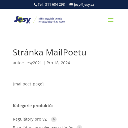
Tel.: 311 684 298
jesy@jesy.cz
Stránka MailPoetu
autor:
jesy2021
|
Pro 18, 2024
[mailpoet_page]
Kategorie produktů:
Regulátory pro VZT
6
Regulátory pro plynové vytápění
1