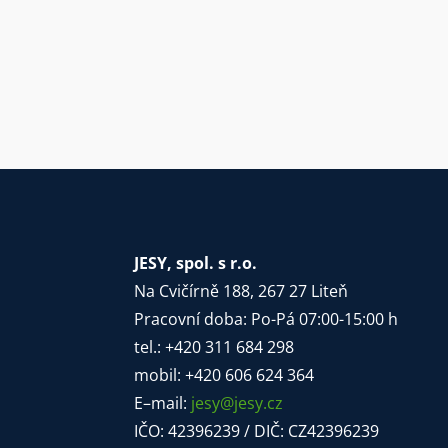
JESY, spol. s r.o.
Na Cvičírně 188, 267 27 Liteň
Pracovní doba: Po-Pá 07:00-15:00 h
tel.: +420 311 684 298
mobil: +420 606 624 364
E–mail:
jesy@jesy.cz
IČO: 42396239 / DIČ: CZ42396239