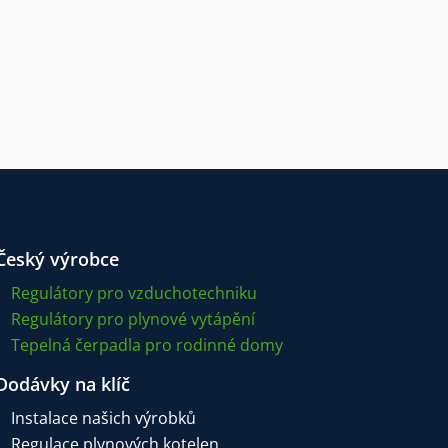
Český výrobce
Regulátory pro vzduchotechniku
Regulátory pro plynové vytápění
Tepelná čerpadla pro rodinné domy
Dodávky na klíč
Instalace našich výrobků
Regulace plynových kotelen