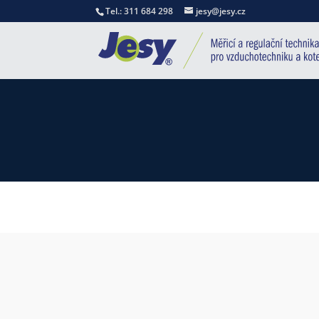
Tel.: 311 684 298
jesy@jesy.cz