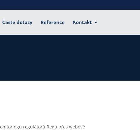
Časté dotazy
Reference
Kontakt
onitoringu regulátorů Regu přes webové