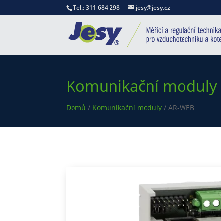
Tel.: 311 684 298
jesy@jesy.cz
Komunikační moduly
Domů
/
Komunikační moduly
/ AR-WEB