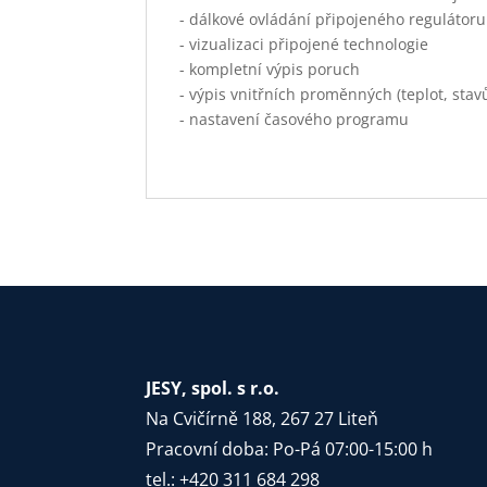
- dálkové ovládání připojeného regulátoru
- vizualizaci připojené technologie
- kompletní výpis poruch
- výpis vnitřních proměnných (teplot, stav
- nastavení časového programu
JESY, spol. s r.o.
Na Cvičírně 188, 267 27 Liteň
Pracovní doba: Po-Pá 07:00-15:00 h
tel.: +420 311 684 298