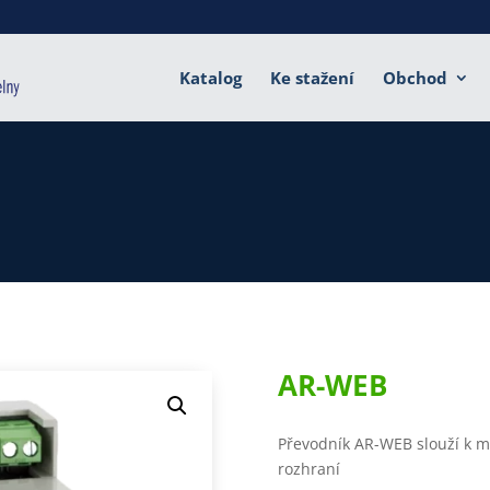
Katalog
Ke stažení
Obchod
AR-WEB
Převodník AR-WEB slouží k m
rozhraní