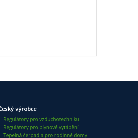
Český výrobce
Regulátory pro vzduchotechniku
Regulátory pro plynové vytápění
Tepelná čerpadla pro rodinné domy