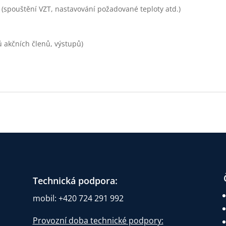
 (spouštění VZT, nastavování požadované teploty atd.)
ů akčních členů, výstupů)
Technická podpora:
mobil: +420 724 291 992
Provozní doba technické podpory: