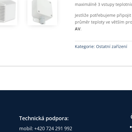
maximálně 3 vstupy teplotníc
Jestliže potřebujeme připojit
průměr teploty ve větším pr
AV
.
Kategorie:
Ostatní zařízení
Technická podpora:
mobil: +420 724 291 992