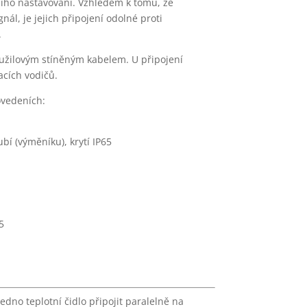
lšího nastavování. Vzhledem k tomu, že
gnál, je jejich připojení odolné proti
.
oužilovým stíněným kabelem. U připojení
acích vodičů.
ovedeních:
í (výměníku), krytí IP65
5
dno teplotní čidlo připojit paralelně na