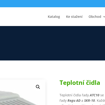
Katalog
Ke stažení
Obchod
Teplotní čidla
Teplotní čidla řady
ATC10
se 
řady
Regu AD
a
SKR-10
. Každ