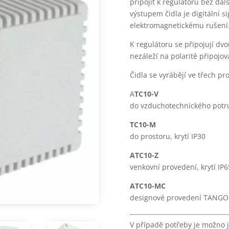
připojit k regulátoru bez da
výstupem čidla je digitální si
elektromagnetickému rušení
K regulátoru se připojují dv
nezáleží na polaritě připojov
Čidla se vyrábějí ve třech pr
A
TC10-V
do vzduchotechnického potrub
TC10-M
do prostoru, krytí IP30
ATC10-Z
venkovní provedení, krytí IP6
ATC10-MC
designové provedení TANGO
V případě potřeby je možno je