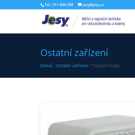
Tel.: 311 684 298
jesy@jesy.cz
Ostatní zařízení
Domů
/
Ostatní zařízení
/ Teplotní čidla