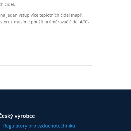
h čidel.
 na jeden vstup více teplotních čidel (např.
ostoru), musíme použít průměrovač čidel
ATC-
Český výrobce
Regulátory pro vzduchotechniku